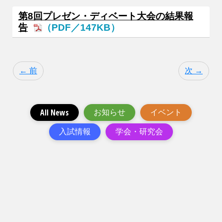
第8回プレゼン・ディベート大会の結果報
告
（PDF／147KB）
← 前
次 →
All News
お知らせ
イベント
入試情報
学会・研究会