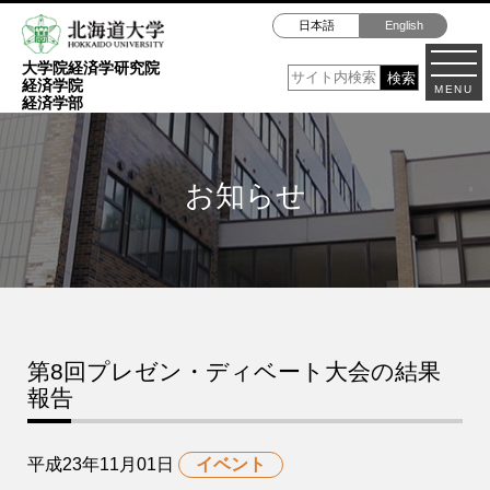
日本語
English
大学院経済学研究院
経済学院
MENU
経済学部
お知らせ
第8回プレゼン・ディベート大会の結果
報告
平成23年11月01日
イベント