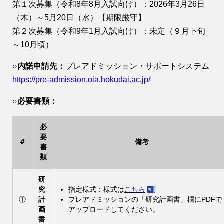
第１次募集（令和8年8月入試向け）：2026年3月26日
（木）～5月20日（水）【期限厳守】
第２次募集（令和9年1月入試向け）：未定（９月下旬
～10月頃）
○内諾申請先：
プレアドミッション・サポートシステム
https://pre-admission.oia.hokudai.ac.jp/
○必要書類：
必
要
＃
備考
書
類
研
究
指定様式：様式は
こちら
①
計
プレアドミッションの「研究計画書」欄にPDFで
画
アップロードしてください。
書