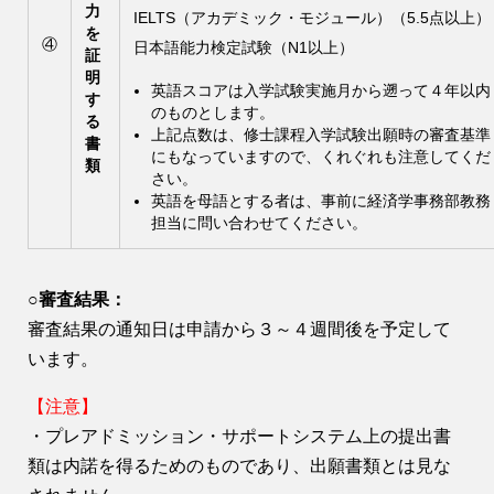
力
IELTS（アカデミック・モジュール）（5.5点以上）
を
④
日本語能力検定試験（N1以上）
証
明
英語スコアは入学試験実施月から遡って４年以内
す
のものとします。
る
上記点数は、修士課程入学試験出願時の審査基準
書
にもなっていますので、くれぐれも注意してくだ
類
さい。
英語を母語とする者は、事前に経済学事務部教務
担当に問い合わせてください。
○審査結果：
審査結果の通知日は申請から３～４週間後を予定して
います。
【注意】
・プレアドミッション・サポートシステム上の提出書
類は内諾を得るためのものであり、出願書類とは見な