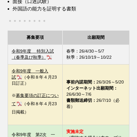
面接（口述試験）
外国語の能力を証明する書類
＊＊＊＊
＊＊＊＊
募集要項
出願期間
令和9年度 特別入試
春季：26/4/30～5/7
（春季及び秋季）
秋季：26/10/19～10/22
令和9年度 一般入
試
（令和８年４月23
事前内諾期間：
26/3/26～5/20
日訂正）
インターネット出願期間：
26/6/30～7/6
※
募集要項の訂正につい
書類郵送締切：
26/7/10（必
て
（令和８年４月23
着）
日掲載）
実施未定
令和9年度 第2次 一