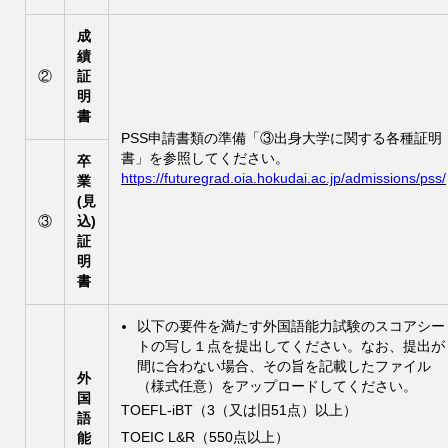
成
績
②
証
明
書
PSS申請書類の準備「③出身大学に関する各種証明
書」を参照してください。
卒
https://futuregrad.oia.hokudai.ac.jp/admissions/pss/
業
(見
③
込)
証
明
書
以下の要件を満たす外国語能力試験のスコアシー
トの写し１点を提出してください。なお、提出が
間に合わない場合、その旨を記載したファイル
外
（様式任意）をアップロードしてください。
国
TOEFL-iBT（3（又は旧51点）以上）
語
TOEIC L&R（550点以上）
能