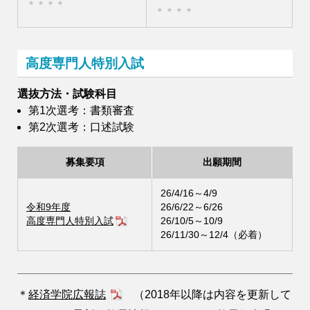
＊＊＊＊
＊＊＊＊
高度専門人特別入試
選抜方法・試験科目
第1次選考：書類審査
第2次選考：口述試験
募集要項
出願期間
26/4/16～4/9
令和9年度
26/6/22～6/26
高度専門人特別入試
26/10/5～10/9
26/11/30～12/4（必着）
＊
経済学院広報誌
（2018年以降は内容を更新して