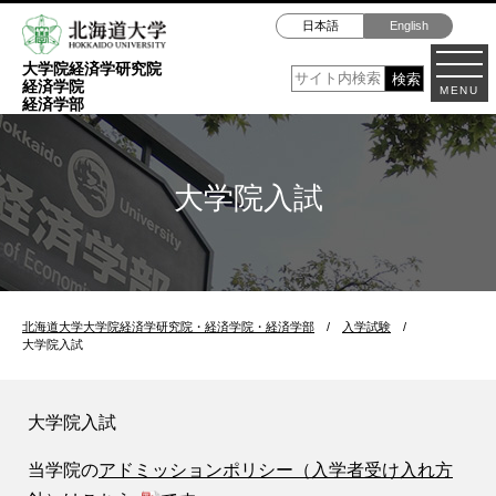
日本語
English
大学院経済学研究院
経済学院
MENU
経済学部
大学院入試
北海道大学大学院経済学研究院・経済学院・経済学部
/
入学試験
/
大学院入試
大学院入試
当学院の
アドミッションポリシー（入学者受け入れ方