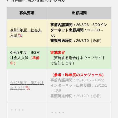
募集要項
出願期間
事前内諾期間：
26/3/26～5/20
イン
令和9年度 社会人
ターネット出願期間：
26/6/30～
入試
7/6
書類郵送締切：
26/7/10（必着）
令和9年度 第2次
実施未定
社会人入試
（準備
（実施する場合は本ウェブサイト
中）
で告知します）
（参考：昨年度のスケジュール）
事前内諾期間：
25/10/15～10/22
令和8年度 第2次社
インターネット出願期間：
25/12/1
会人入試
～12/5
書類郵送締切：
25/12/9（必着）
＊＊＊＊
＊＊＊＊