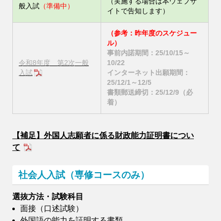
（実施する場合は本ウェブサ
般入試
（準備中）
イトで告知します）
（参考：昨年度のスケジュー
ル）
事前内諾期間：25/10/15～
令和8年度 第2次一般
10/22
入試
インターネット出願期間：
25/12/1～12/5
書類郵送締切：
25/12/9（必
着）
【補足】外国人志願者に係る財政能力証明書につい
て
社会人入試（専修コースのみ）
選抜方法・試験科目
面接（口述試験）
外国語の能力を証明する書類