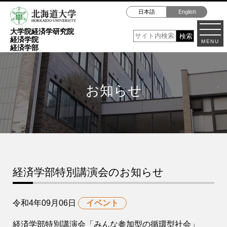
日本語
English
大学院経済学研究院
経済学院
MENU
経済学部
お知らせ
経済学部特別講演会のお知らせ
令和4年09月06日
イベント
経済学部特別講演会「みんな参加型の循環型社会」