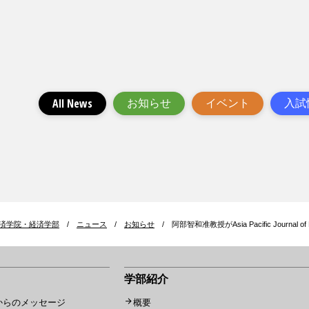
All News
お知らせ
イベント
入試
済学院・経済学部
/
ニュース
/
お知らせ
/
阿部智和准教授がAsia Pacific Journal of M
学部紹介
からのメッセージ
概要