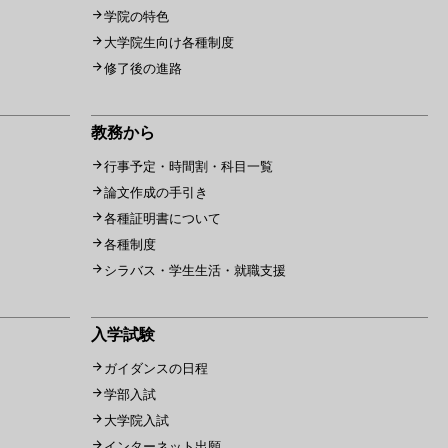
学院の特色
大学院生向け各種制度
修了後の進路
教務から
行事予定・時間割・科目一覧
論文作成の手引き
各種証明書について
各種制度
シラバス・学生生活・就職支援
入学試験
ガイダンスの日程
学部入試
大学院入試
インターネット出願