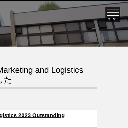
MENU
keting and Logistics
ました
stics 2023 Outstanding