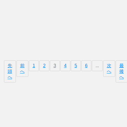
お知らせ
税理士制度説明会が開催されます
令和6年10月04日
お知らせ
先
前
1
2
3
4
5
6
...
次
最
頭
へ
へ
後
へ
へ